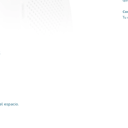
qui
Com
Tu 
s
l espacio.