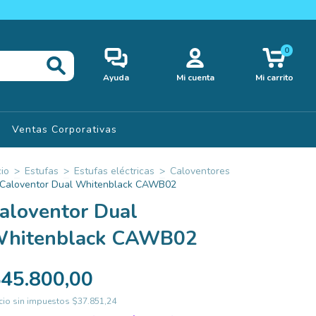
0
Ayuda
Mi cuenta
Mi carrito
Ventas Corporativas
cio
>
Estufas
>
Estufas eléctricas
>
Caloventores
Caloventor Dual Whitenblack CAWB02
aloventor Dual
hitenblack CAWB02
45.800,00
cio sin impuestos
$37.851,24