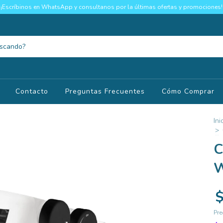
¡Escríbinos en WhatsApp y consultanos por la últimas ofertas y promociones!
Contacto
Preguntas Frecuentes
Cómo Comprar
Ini
>
C
W
$
Pre