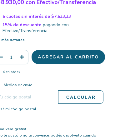
38.930,00
con
Efectivo/Transferencia
6
cuotas sin interés de
$7.633,33
15% de descuento
pagando con
Efectivo/Transferencia
 más detalles
4
en stock
CAMBIAR CP
regas para el CP:
Medios de envío
CALCULAR
sé mi código postal
volvelo gratis!
no te gustó o no te convence, podés devolverlo cuando