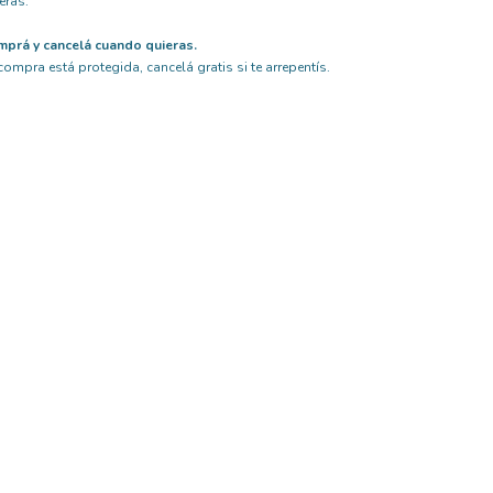
eras.
prá y cancelá cuando quieras.
compra está protegida, cancelá gratis si te arrepentís.