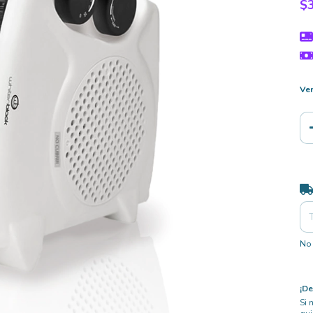
$
Ver
Ent
No 
¡De
Si 