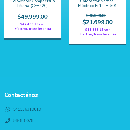
Caloventor Compactsun
Calefactor Vertical
Liliana (CFH420)
Eléctrico Eiffel E-501
$49.999,00
$30.999,00
$21.699,00
$42.499,15
con
Efectivo/Transferencia
$18.444,15
con
Efectivo/Transferencia
Contactános
541136310819
5648-8078