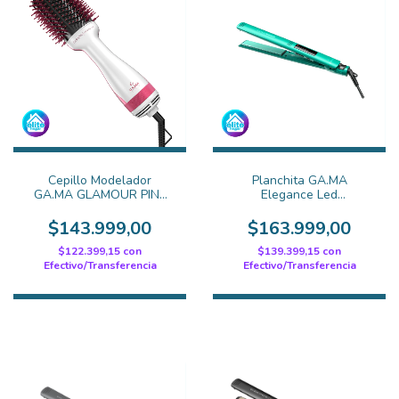
Cepillo Modelador
Planchita GA.MA
GA.MA GLAMOUR PINK
Elegance Led
BRUSH
AquaTherapy Elegance
$143.999,00
$163.999,00
$122.399,15
con
$139.399,15
con
Efectivo/Transferencia
Efectivo/Transferencia