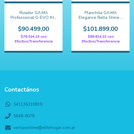
Rizador GA.MA
Planchita GA.MA
Professional G-EVO IHT
Elegance Bella Shine -
19mm
Ceramica
$90.499,00
$101.899,00
$76.924,15
con
$86.614,15
con
Efectivo/Transferencia
Efectivo/Transferencia
Contactános
541136310819
5648-8078
ventasonline@elitehogar.com.ar