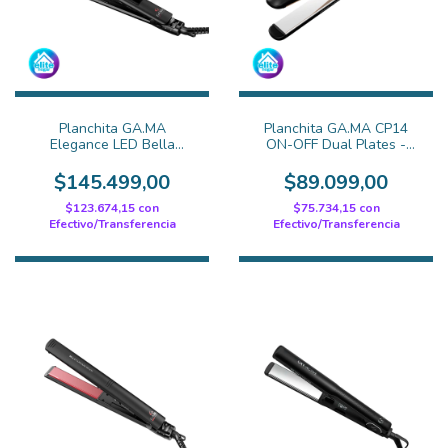
Planchita GA.MA
Planchita GA.MA CP14
Elegance LED Bella
ON-OFF Dual Plates -
Shine - Ceramica
Cerámica y Titanio
$145.499,00
$89.099,00
$123.674,15
con
$75.734,15
con
Efectivo/Transferencia
Efectivo/Transferencia