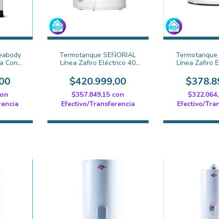
Peabody
Termotanque SEÑORIAL
Termotanque
a Con
Línea Zafiro Eléctrico 40
Línea Zafiro E
ero
TESZP-40
TESZP
00
$420.999,00
$378.8
con
$357.849,15
con
$322.064
rencia
Efectivo/Transferencia
Efectivo/Tra