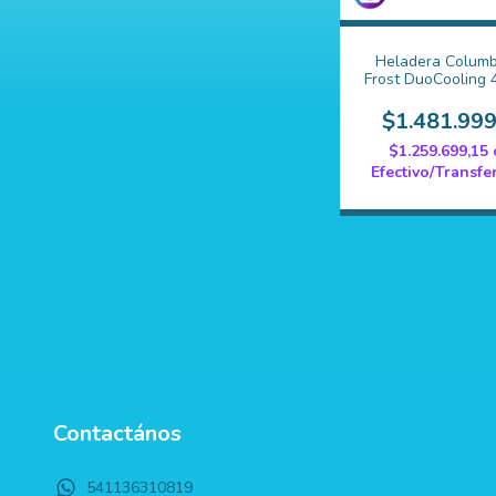
Heladera Columb
Frost DuoCooling 4
CHD41D/9
$1.481.999
$1.259.699,15
Efectivo/Transfe
Contactános
541136310819