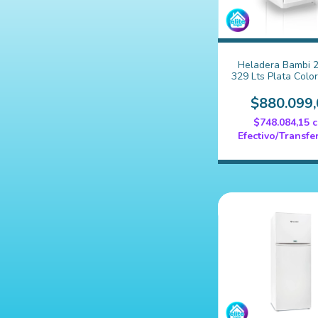
Heladera Bambi 
329 Lts Plata Colo
$880.099,
$748.084,15
Efectivo/Transfe