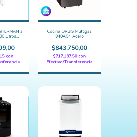
 SHERMAN a
Cocina ORBIS Multigas
80 Litros
948AC4 Acero
MSH13)
99,00
$843.750,00
,15
con
$717.187,50
con
nsferencia
Efectivo/Transferencia