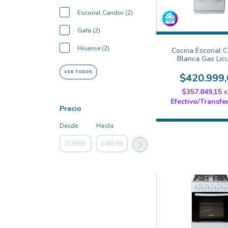
Escorial Candor (2)
Gafa (2)
Hisense (2)
Cocina Escorial 
Blanca Gas Lic
VER TODOS
$420.999,
$357.849,15
Efectivo/Transfe
Precio
Desde
Hasta