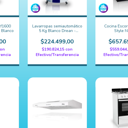
2f1600
Lavarropas semiautomático
Cocina Escor
r Blanco
5 Kg Blanco Drean -
Style 
LRDR56SB0
00
$224.499,00
$657.6
con
$190.824,15
con
$559.044
rencia
Efectivo/Transferencia
Efectivo/Tra