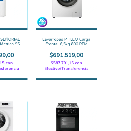
 SEÑORIAL
Lavarropas PHILCO Carga
léctrico 95
Frontal 6,5kg 800 RPM
SZP-95
Blanco - PHLF6510B2
99,00
$691.519,00
,15
con
$587.791,15
con
nsferencia
Efectivo/Transferencia