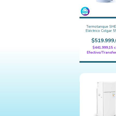
Termotanque SH
Eléctrico Colgar 55
(TECC055ESH
$519.999,
$441.999,15
Efectivo/Transfe