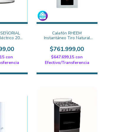
 SEÑORIAL
Calefón RHEEM
léctrico 20
Instantáneo Tiro Natural
-20
Blanco (R7-14L-GN-XI-D)
99,00
$761.999,00
,15
con
$647.699,15
con
nsferencia
Efectivo/Transferencia