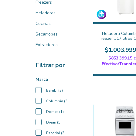
Freezers
Heladeras
Cocinas
Heladera Columb
Secarropas
Freezer 317 litros
Extractores
$1.003.999
$853.399,15
Efectivo/Transfe
Filtrar por
Marca
Bambi (3)
Columbia (3)
Domec (1)
Drean (5)
Escorial (3)