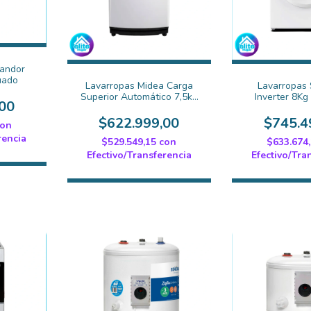
Candor
uado
Lavarropas Midea Carga
Lavarropas 
Superior Automático 7,5kg
Inverter 8K
00
Blanco MLS-75WE04N
Blanco
WM26I08
$622.999,00
$745.4
con
rencia
$529.549,15
con
$633.674
Efectivo/Transferencia
Efectivo/Tra