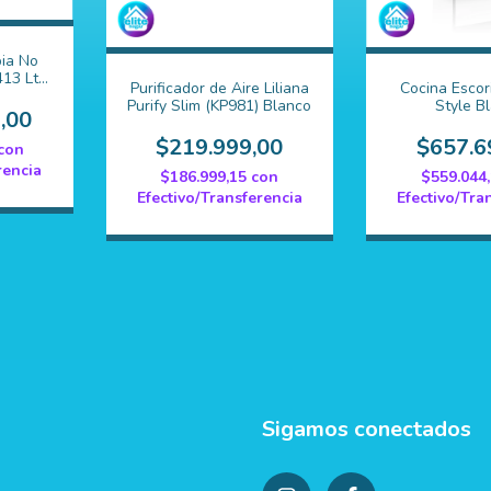
ia No
13 Lts.
Purificador de Aire Liliana
Cocina Escor
Purify Slim (KP981) Blanco
Style B
,00
$219.999,00
$657.6
con
rencia
$186.999,15
con
$559.044
Efectivo/Transferencia
Efectivo/Tra
Sigamos conectados