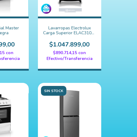
ial Master
Lavarropas Electrolux
Negra
Carga Superior ELAC310W
10 kg Blanco
99,00
$1.047.899,00
,15
con
$890.714,15
con
nsferencia
Efectivo/Transferencia
SIN STOCK