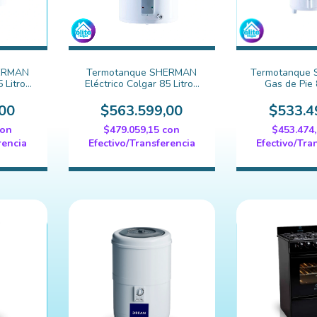
ERMAN
Termotanque SHERMAN
Termotanque
 Litros
Eléctrico Colgar 85 Litros
Gas de Pie 
K2)
(TECC085ESHK2)
(TPGP080
00
$563.599,00
$533.4
con
$479.059,15
con
$453.474
rencia
Efectivo/Transferencia
Efectivo/Tra