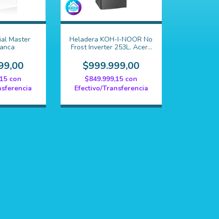
ial Master
Heladera KOH-I-NOOR No
lanca
Frost Inverter 253L. Acero
KHGA25NI/9
99,00
$999.999,00
,15
con
$849.999,15
con
nsferencia
Efectivo/Transferencia